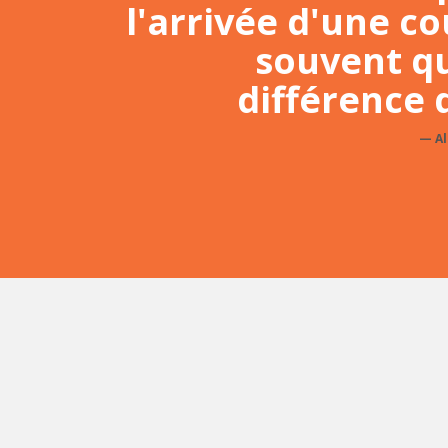
l'arrivée d'une cou
souvent qu
différence d
A