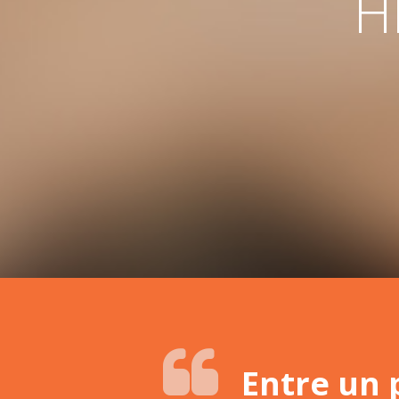
H
Entre un 