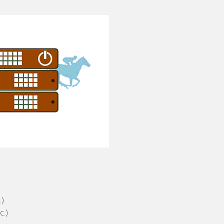
.)
c.)