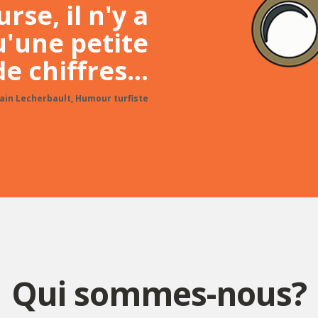
rse, il n'y a
'une petite
e chiffres...
lain Lecherbault, Humour turfiste
Qui sommes-nous?